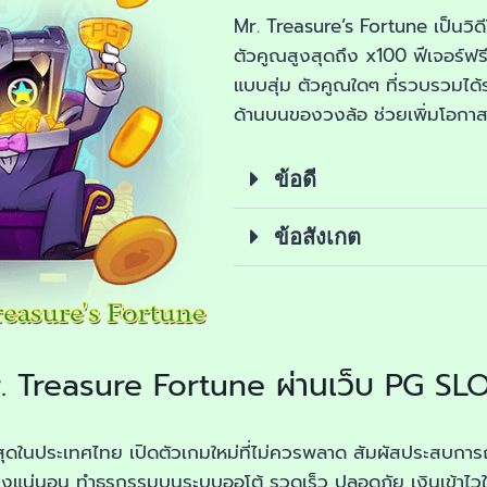
Mr. Treasure’s Fortune เป็นวิด
ตัวคูณสูงสุดถึง x100 ฟีเจอร์ฟร
แบบสุ่ม ตัวคูณใดๆ ที่รวบรวมได้
ด้านบนของวงล้อ ช่วยเพิ่มโอกาส
ข้อดี
ข้อสังเกต
 Treasure Fortune ผ่านเว็บ PG SLO
กที่สุดในประเทศไทย เปิดตัวเกมใหม่ที่ไม่ควรพลาด สัมผัสประสบการณ์
างแน่นอน ทำธุรกรรมบนระบบออโต้ รวดเร็ว ปลอดภัย เงินเข้าไวใน 