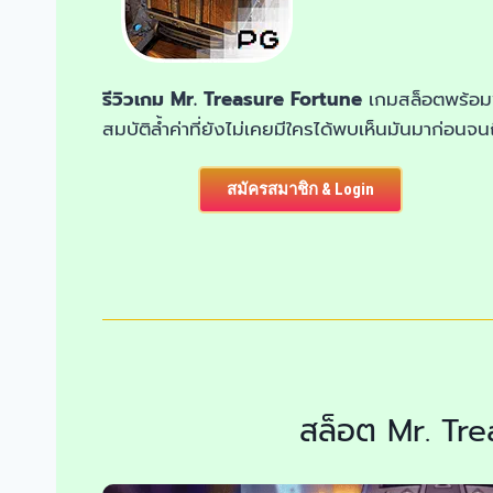
รีวิวเกม Mr. Treasure Fortune
เกมสล็อตพร้อมพ
สมบัติล้ำค่าที่ยังไม่เคยมีใครได้พบเห็นมันมาก่อนจน
สมัครสมาชิก & Login
สล็อต Mr. Tre