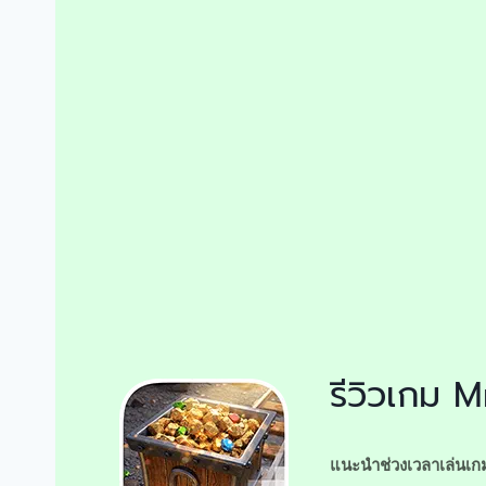
รีวิวเกม 
แนะนำช่วงเวลาเล่นเกม