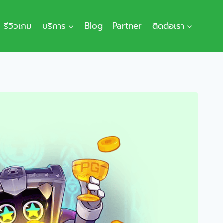
รีวิวเกม
บริการ
Blog
Partner
ติดต่อเรา