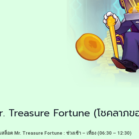
Mr. Treasure Fortune (โชคลาภข
สล็อต Mr. Treasure Fortune : ช่วงเช้า – เที่ยง (06:30 – 12:30)