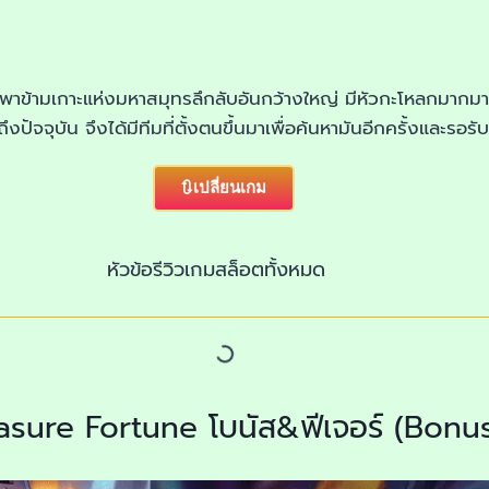
าข้ามเกาะแห่งมหาสมุทรลึกลับอันกว้างใหญ่ มีหัวกะโหลกมากม
ถึงปัจจุบัน จึงได้มีทีมที่ตั้งตนขึ้นมาเพื่อค้นหามันอีกครั้งและร
🔃เปลี่ยนเกม
หัวข้อรีวิวเกมสล็อตทั้งหมด
asure Fortune โบนัส&ฟีเจอร์ (Bonu