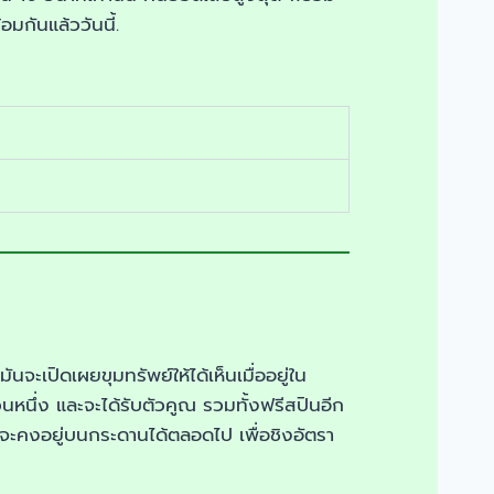
มกันแล้ววันนี้.
ันจะเปิดเผยขุมทรัพย์ให้ได้เห็นเมื่ออยู่ใน
หนึ่ง และจะได้รับตัวคูณ รวมทั้งฟรีสปินอีก
่จะคงอยู่บนกระดานได้ตลอดไป เพื่อชิงอัตรา