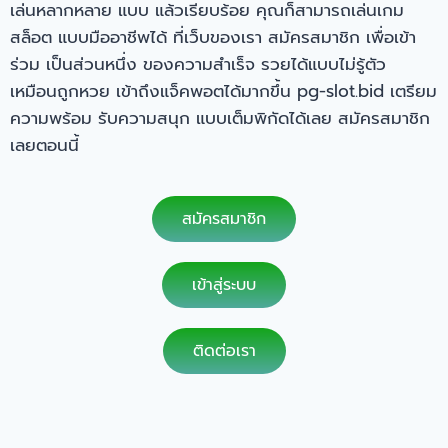
เล่นหลากหลาย แบบ แล้วเรียบร้อย คุณก็สามารถเล่นเกม
สล็อต แบบมืออาชีพได้ ที่เว็บของเรา สมัครสมาชิก เพื่อเข้า
ร่วม เป็นส่วนหนึ่ง ของความสำเร็จ รวยได้แบบไม่รู้ตัว
เหมือนถูกหวย เข้าถึงแจ็คพอตได้มากขึ้น
pg-slot.bid เตรียม
ความพร้อม รับความสนุก แบบเต็มพิกัดได้เลย สมัครสมาชิก
เลยตอนนี้
สมัครสมาชิก
เข้าสู่ระบบ
ติดต่อเรา