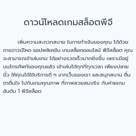
ดาวน์โหลดเกมสล็อตพีจี
เพิ่มความสะดวกสบาย ในการทำเงินของคุณ ได้ด้วย
การดาวน์โหด แอปพลิเคชัน เกมสล็อตออนไลน์ พีจีสล็อต คุณ
จะสามารถเข้าเล่นเกม ได้อย่างรวดเร็วมากยิ่งขึ้น เพราะมีอยู่
บนโทรศัพท์ของคุณแล้ว เข้าเล่นได้ทุกที่ทุกเวลา เพียงปลาย
นิ้ว ให้คุณได้ใช้บริการดี ๆ จากเว็บของเรา และสนุกสนาน ตื่น
ตาตื่นใจ ไปกับเกมคุณภาพ ที่ภาพสวยสมจริง กับค่ายเกม
อันดับ 1 พีจีสล็อต