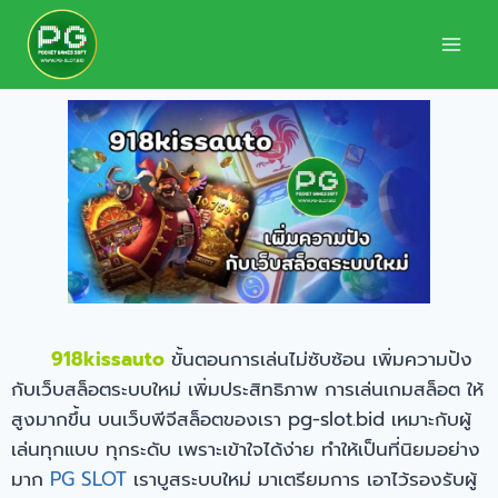
918kissauto
ขั้นตอนการเล่นไม่ซับซ้อน เพิ่มความปัง
กับเว็บสล็อตระบบใหม่ เพิ่มประสิทธิภาพ การเล่นเกมสล็อต ให้
สูงมากขึ้น บนเว็บพีจีสล็อตของเรา pg-slot.bid เหมาะกับผู้
เล่นทุกแบบ ทุกระดับ เพราะเข้าใจได้ง่าย ทำให้เป็นที่นิยมอย่าง
มาก
PG SLOT
เราบูสระบบใหม่ มาเตรียมการ เอาไว้รองรับผู้