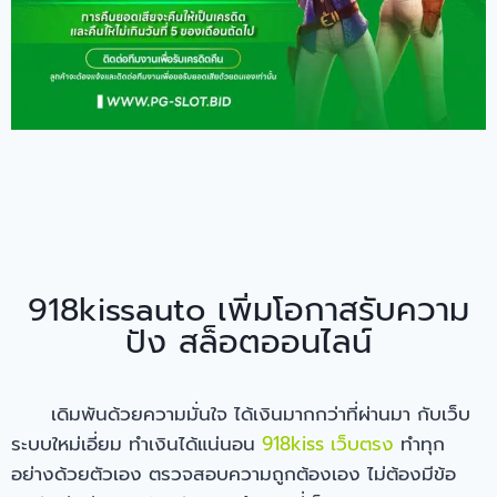
918kissauto เพิ่มโอกาสรับความ
ปัง สล็อตออนไลน์
เดิมพันด้วยความมั่นใจ ได้เงินมากกว่าที่ผ่านมา กับเว็บ
ระบบใหม่เอี่ยม ทำเงินได้แน่นอน
918kiss เว็บตรง
ทำทุก
อย่างด้วยตัวเอง ตรวจสอบความถูกต้องเอง ไม่ต้องมีข้อ