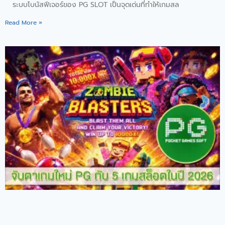
ระบบโบนัสฟีเจอร์ของ PG SLOT เป็นจุดเด่นที่ทำให้เกมสล
Read More »