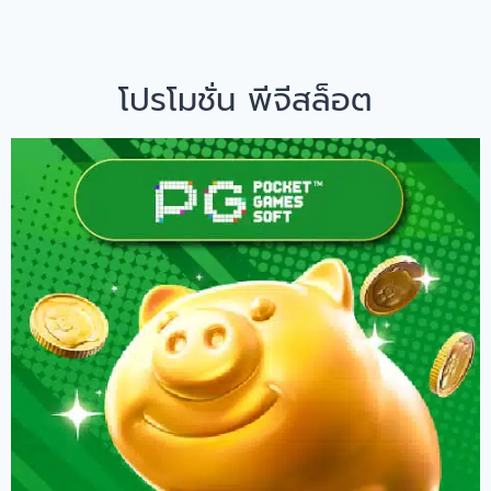
โปรโมชั่น พีจีสล็อต