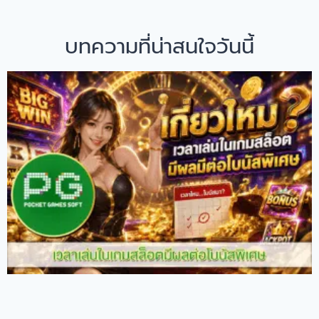
บทความที่น่าสนใจวันนี้