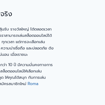
จริง
ุ้นรับ รางวัลใหญ่ ได้ตลอดเวลา
ห้เราสามารถเล่นสล็อตออนไลน์ได้
ี่ ทุกเวลา แต่การจะเลือกเล่น
ี ความน่าเชื่อถือ และปลอดภัย ดัง
แน่นอน เมื่อเราชนะ
นกว่า 10 ปี มีความมั่นคงทางการ
สล็อตออนไลน์ให้เลือกเล่น
ด ให้คุณได้สนุก กับการเล่น
สสมัครสมาชิกใหม่
Roma