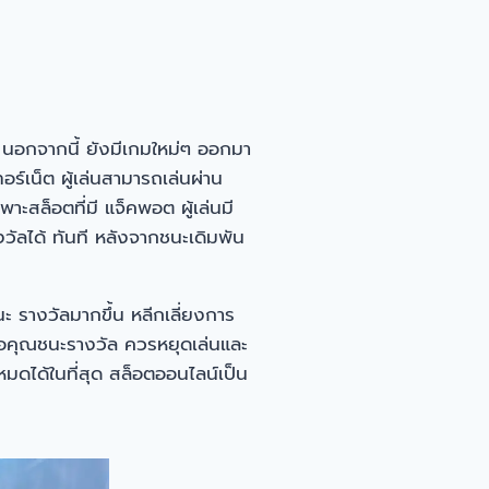
 นอกจากนี้ ยังมีเกมใหม่ๆ ออกมา
อร์เน็ต ผู้เล่นสามารถเล่นผ่าน
ะสล็อตที่มี แจ็คพอต ผู้เล่นมี
างวัลได้ ทันที หลังจากชนะเดิมพัน
นะ รางวัลมากขึ้น หลีกเลี่ยงการ
มื่อคุณชนะรางวัล ควรหยุดเล่นและ
หมดได้ในที่สุด สล็อตออนไลน์เป็น