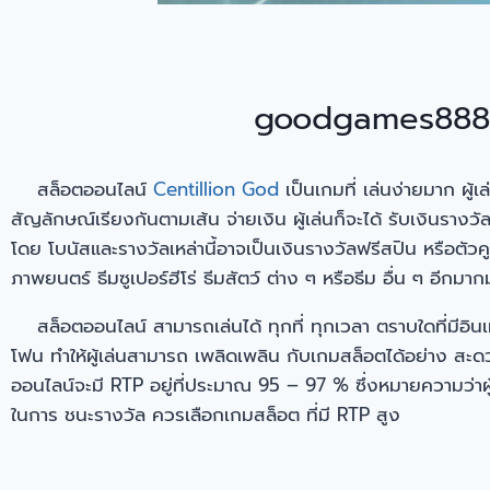
goodgames888 ส
สล็อตออนไลน์
Centillion God
เป็นเกมที่ เล่นง่ายมาก ผู้
สัญลักษณ์เรียงกันตามเส้น จ่ายเงิน ผู้เล่นก็จะได้ รับเงินรางวั
โดย โบนัสและรางวัลเหล่านี้อาจเป็นเงินรางวัลฟรีสปิน หรือตัวคูณ
ภาพยนตร์ ธีมซูเปอร์ฮีโร่ ธีมสัตว์ ต่าง ๆ หรือธีม อื่น ๆ อีกมา
สล็อตออนไลน์ สามารถเล่นได้ ทุกที่ ทุกเวลา ตราบใดที่มีอินเ
โฟน ทำให้ผู้เล่นสามารถ เพลิดเพลิน กับเกมสล็อตได้อย่าง สะดว
ออนไลน์จะมี RTP อยู่ที่ประมาณ 95 – 97 % ซึ่งหมายความว่าผู้
ในการ ชนะรางวัล ควรเลือกเกมสล็อต ที่มี RTP สูง