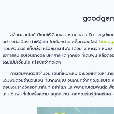
goodgame
สล็อตออนไลน์ มีเกมให้เลือกเล่น หลากหลาย ธีม และรูปแบบ ผู
อย่า งต่อเนื่อง ทำให้ผู้เล่น ไม่เบื่อหน่าย สล็อตออนไลน์
Goodg
คอมพิวเตอร์ แท็บเล็ต หรือสมาร์ทโฟน ได้อย่าง สะดวก สบาย สล
โอกาสลุ้น รับเงินรางวัล มหาศาล ได้ทุกครั้ง ที่เดิมพัน สล็อตอ
โดยไม่มีเงื่อนไข หรือข้อจำกัดใดๆ
การเดิมพันด้วยจำนวน เงินที่เหมาะสม จะช่วยให้คุณสามาร
เดิมพันด้วยจำนวนเงิน ที่มากเกินไป จนเกินกว่าที่คุณจะรับได้
ถอนเงินรางวัลออกมาทันที อย่าโลภ และพยายามเดิมพันต่อเพื่อหว
เกมเดิมพันที่เล่นเพื่อความ สนุกสนาน หากคุณเริ่มรู้สึกเครีย