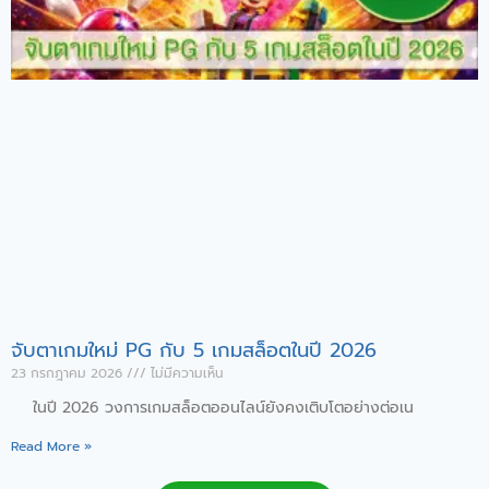
จับตาเกมใหม่ PG กับ 5 เกมสล็อตในปี 2026
23 กรกฎาคม 2026
ไม่มีความเห็น
ในปี 2026 วงการเกมสล็อตออนไลน์ยังคงเติบโตอย่างต่อเน
Read More »