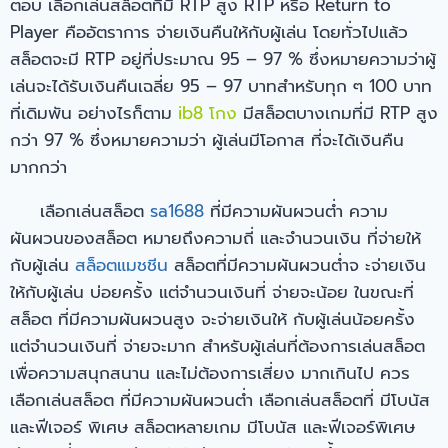
ตอบ เลือกเล่นสล็อตที่มี RTP สูง RTP หรือ Return to
Player คืออัตราการ จ่ายเงินคืนให้กับผู้เล่น โดยทั่วไปแล้ว
สล็อตจะมี RTP อยู่ที่ประมาณ 95 – 97 % ซึ่งหมายความว่าผู้
เล่นจะได้รับเงินคืนเฉลี่ย 95 – 97 บาทสำหรับทุก ๆ 100 บาท
ที่เดิมพัน อย่างไรก็ตาม
ib8 โกง
มีสล็อตบางเกมที่มี RTP สูง
กว่า 97 % ซึ่งหมายความว่า ผู้เล่นมีโอกาส ที่จะได้เงินคืน
มากกว่า
เลือกเล่นสล็อต
sa1688
ที่มีความผันผวนต่ำ ความ
ผันผวนของสล็อต หมายถึงความถี่ และจำนวนเงิน ที่จ่ายให้
กับผู้เล่น
สล็อตแมชชีน
สล็อตที่มีความผันผวนต่ำจ ะจ่ายเงิน
ให้กับผู้เล่น บ่อยครั้ง แต่จำนวนเงินที่ จ่ายจะน้อย ในขณะที่
สล็อต ที่มีความผันผวนสูง จะจ่ายเงินให้ กับผู้เล่นน้อยครั้ง
แต่จำนวนเงินที่ จ่ายจะมาก สำหรับผู้เล่นที่ต้องการเล่นสล็อต
เพื่อความสนุกสนาน และไม่ต้องการเสี่ยง มากเกินไป ควร
เลือกเล่นสล็อต ที่มีความผันผวนต่ำ เลือกเล่นสล็อตที่ มีโบนัส
และฟีเจอร์ พิเศษ สล็อตหลายเกม มีโบนัส และฟีเจอร์พิเศษ