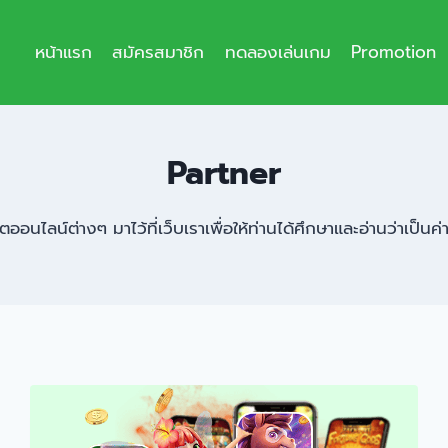
หน้าแรก
สมัครสมาชิก
ทดลองเล่นเกม
Promotion
Partner
อนไลน์ต่างๆ มาไว้ที่เว็บเราเพื่อให้ท่านได้ศึกษาและอ่านว่าเป็น