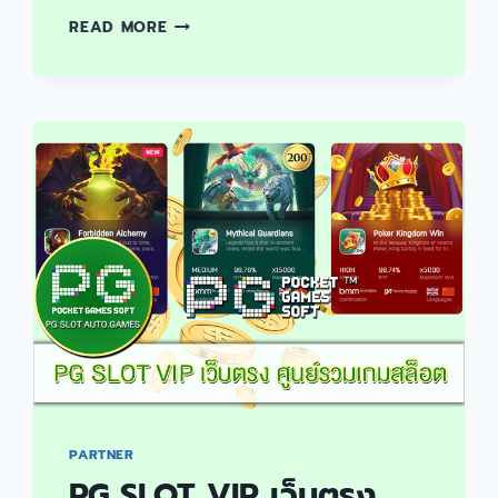
READ MORE
PARTNER
PG SLOT VIP เว็บตรง