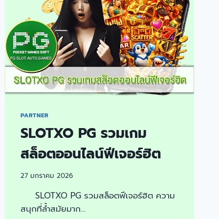
PARTNER
SLOTXO PG รวมเกม
สล็อตออนไลน์ฟีเจอร์ฮิต
27 มกราคม 2026
SLOTXO PG รวมสล็อตฟีเจอร์ฮิต ความ
สนุกที่ล้ำสมัยมาก…