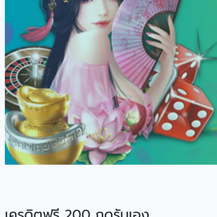
เครดิตฟรี 200 กดรับเอง