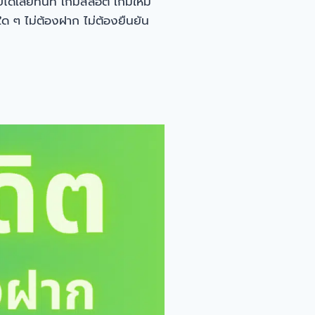
บได้เลยทันที เกมสล็อต เกมใหม่
ใด ๆ ไม่ต้องฝาก ไม่ต้องยืนยัน