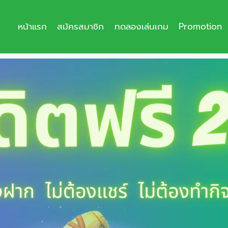
หน้าแรก
สมัครสมาชิก
ทดลองเล่นเกม
Promotion