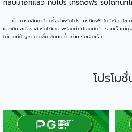
กลับมาอีกแล้ว กับโปร เครดิตฟรี รับได้ทันทีไม
เป็นการกลับมาอีกครั้งสำหรับโปร เครดิตฟรี ไม่มีเงื่อนไข ท่า
แอดมิน สมัครแล้วรับได้เลย พร้อมนำไปเล่นทันที รวดเร็วไม่ยุ่ง
ไม่เคยมีปัญหา เล่นลื่น ลุ้นมัน ปั่นง่าย รับเงินเร็ว
โปรโมชั่