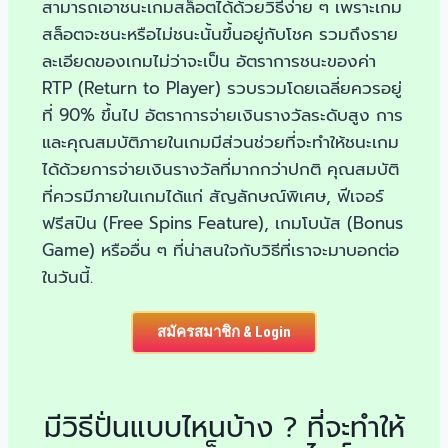
สามารถเอาชนะเกมสล็อตได้ด้วยวิธีง่าย ๆ เพราะเกม
สล็อตจะชนะหรือไม่ชนะนั้นขึ้นอยู่กับโชค รวมถึงราย
ละเอียดของเกมไม่ว่าจะเป็น อัตราการชนะของค่า
RTP (Return to Player) รวบรวมโดยเฉลี่ยควรอยู่
ที่ 90% ขึ้นไป อัตราการจ่ายเงินรางวัลระดับสูง การ
และคุณสมบัติภายในเกมมีส่วนช่วยที่จะทำให้ชนะเกม
ได้ด้วยการจ่ายเงินรางวัลที่มากกว่าปกติ คุณสมบัติ
ที่ควรมีภายในเกมได้แก่ สัญลักษณ์พิเศษ, ฟีเจอร์
ฟรีสปิน (Free Spins Feature), เกมโบนัส (Bonus
Game) หรืออื่น ๆ ที่น่าสนใจกับวิธีที่เราจะมาบอกต่อ
ในวันนี้.
สมัครสมาชิก & Login
มีวิธีปั่นแบบไหนบ้าง ? ที่จะทำให้