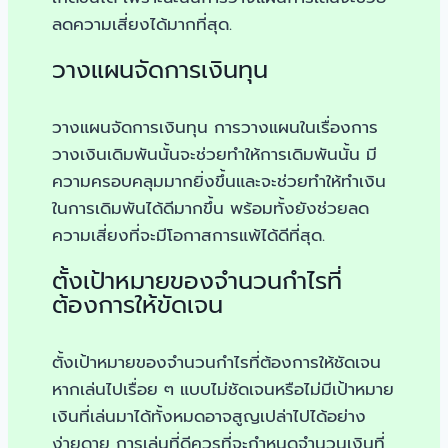
ลดความเสี่ยงได้มากที่สุด.
วางแผนจัดการเงินทุน
วางแผนจัดการเงินทุน การวางแผนในเรื่องการ
วางเงินเดิมพันนั้นจะช่วยทำให้การเดิมพันนั้น มี
ความครอบคลุมมากยิ่งขึ้นและจะช่วยทำให้ทำเงิน
ในการเดิมพันได้ดีมากขึ้น พร้อมทั้งยังช่วยลด
ความเสี่ยงที่จะมีโอกาสการแพ้ได้ดีที่สุด.
ตั้งเป้าหมายของจำนวนกำไรที่
ต้องการให้ขัดเจน
ตั้งเป้าหมายของจำนวนกำไรที่ต้องการให้ชัดเจน
หากเล่นไปเรื่อย ๆ แบบไม่ชัดเจนหรือไม่มีเป้าหมาย
เงินที่เล่นมาได้ทั้งหมดอาจสูญเปล่าไปได้อย่าง
ง่ายดาย การเล่นที่ดีควรที่จะกำหนดจำนวนเงินที่