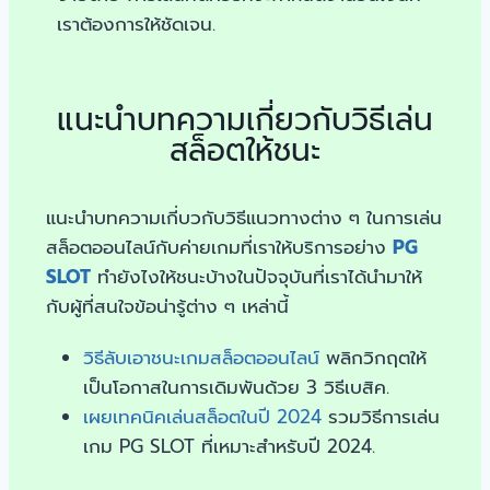
เราต้องการให้ชัดเจน.
แนะนำบทความเกี่ยวกับวิธีเล่น
สล็อตให้ชนะ
แนะนำบทความเกี่บวกับวิธีแนวทางต่าง ๆ ในการเล่น
สล็อตออนไลน์กับค่ายเกมที่เราให้บริการอย่าง
PG
SLOT
ทำยังไงให้ชนะบ้างในปัจจุบันที่เราได้นำมาให้
กับผู้ที่สนใจข้อน่ารู้ต่าง ๆ เหล่านี้
วิธีลับเอาชนะเกมสล็อตออนไลน์
พลิกวิกฤตให้
เป็นโอกาสในการเดิมพันด้วย 3 วิธีเบสิค.
เผยเทคนิคเล่นสล็อตในปี 2024
รวมวิธีการเล่น
เกม PG SLOT ที่เหมาะสำหรับปี 2024.