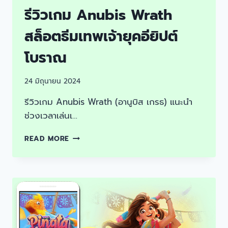
รีวิวเกม Anubis Wrath
สล็อตธีมเทพเจ้ายุคอียิปต์
โบราณ
24 มิถุนายน 2024
รีวิวเกม Anubis Wrath (อานูบิส เกรธ) แนะนำ
ช่วงเวลาเล่นเ…
READ MORE