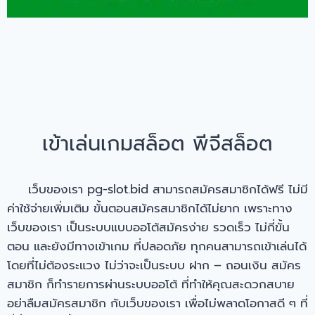
เข้าเล่นเกมสล็อต พีจีสล็อต
เว็บของเรา pg-slot.bid สามารถสมัครสมาชิกได้ฟรี ไม่มี
ค่าใช้จ่ายเพิ่มเติม ขั้นตอนสมัครสมาชิกได้ไม่ยาก เพราะทาง
เว็บของเรา เป็นระบบแบบออโต้สมัครง่าย รวดเร็ว ไม่กี่ขั้น
ตอน และยังมีทางเข้าเกม ที่ปลอดภัย ทุกคนสามารถเข้าเล่นได้
โดยที่ไม่ต้องระแวง ไม่ว่าจะเป็นระบบ ฝาก – ถอนเงิน สมัคร
สมาชิก ก็ทำรายการผ่านระบบออโต้ ที่ทำให้คุณสะดวกสบาย
อย่าลืมสมัครสมาชิก กับเว็บของเรา เพื่อไม่พลาดโอกาสดี ๆ ที่