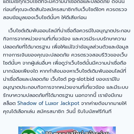
แต่ไม่ใช่ทุกเว็บไซต์ที่จะมีความน่าเชื่อถือและปลอดภัย ดังนั้น
ก่อนที่คุณจะตัดสินใจสมัครสมาชิกกับเว็บไซต์ใดๆ ควรตรวจ
สอบข้อมูลของเว็บไซต์นั้นๆ ให้ดีเสียก่อน
เว็บไซต์เดิมพันออนไลน์ที่น่าเชื่อถือควรมีใบอนุญาตประกอบ
กิจการจากหน่วยงานที่เกี่ยวข้อง และควรมีระบบรักษาความ
ปลอดภัยที่ได้มาตรฐาน เพื่อให้แน่ใจว่าข้อมูลส่วนตัวและข้อมูล
ทางการเงินของคุณจะปลอดภัย ควรตรวจสอบรีวิวของเว็บ
ไซต์นั้นๆ จากผู้เล่นอื่นๆ เพื่อดูว่าเว็บไซต์นั้นมีความน่าเชื่อถือ
มากน้อยเพียงใด หากกำลังมองหาเว็บไซต์เดิมพันออนไลน์ที่
น่าเชื่อถือและปลอดภัย เว็บไซต์ pg-slot.bid ของเรามีใบ
อนุญาตประกอบกิจการจากหน่วยงานที่เกี่ยวข้อง และมีระบบ
รักษาความปลอดภัยที่ได้มาตรฐาน นอกจากนี้ เรายังมีเกม
สล็อต
Shadow of Luxor Jackpot
จากค่ายดังมากมายให้
คุณได้เลือกเล่น สมัครสมาชิก วันนี้ รับโบนัสฟรีทันที