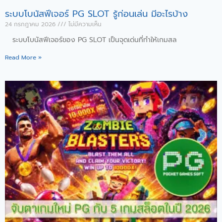
ระบบโบนัสฟีเจอร์ PG SLOT รู้ก่อนเล่น มีอะไรบ้าง
24 กรกฎาคม 2026
ไม่มีความเห็น
ระบบโบนัสฟีเจอร์ของ PG SLOT เป็นจุดเด่นที่ทำให้เกมสล
Read More »