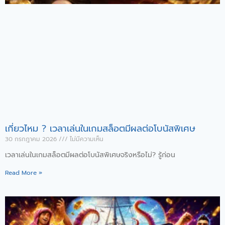
เกี่ยวไหม ? เวลาเล่นในเกมสล็อตมีผลต่อโบนัสพิเศษ
30 กรกฎาคม 2026
ไม่มีความเห็น
เวลาเล่นในเกมสล็อตมีผลต่อโบนัสพิเศษจริงหรือไม่? รู้ก่อน
Read More »