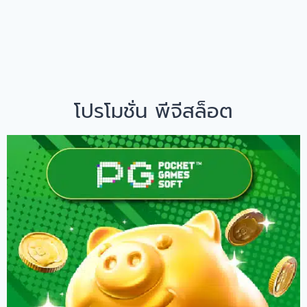
โปรโมชั่น พีจีสล็อต