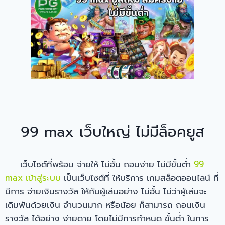
99 max เว็บใหญ่ ไม่มีล็อคยูส
เว็บไซต์ที่พร้อม จ่ายให้ ไม่อั้น ถอนง่าย ไม่มีขั้นต่ำ
99
max เข้าสู่ระบบ
เป็นเว็บไซต์ที่ ให้บริการ เกมสล็อตออนไลน์ ที่
มีการ จ่ายเงินรางวัล ให้กับผู้เล่นอย่าง ไม่อั้น ไม่ว่าผู้เล่นจะ
เดิมพันด้วยเงิน จำนวนมาก หรือน้อย ก็สามารถ ถอนเงิน
รางวัล ได้อย่าง ง่ายดาย โดยไม่มีการกำหนด ขั้นต่ำ ในการ