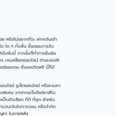
ย หรือไม่อยากที่จะ ฝากเงินเข้า
ข ใด ๆ ทั้งสิ้น ขั้นตอนการรับ
โมชั่นนี้ จากนั้นก็ทำการยืนยัน
ริการ เกมสล็อตออนไลน์ ต่างมอบให้
ต์ของตน ซึ่งเครดิตฟรี นี้ก็มี
ออนไลน์ รูเล็ตออนไลน์ หรือเกมคา
นสุดพิเศษ จากทางเว็บไซต์คาสิโน
ป็นตัวเลือก ที่ดี ที่สุด สำหรับ
ัดจำนวนเงินในการถอน หรือจำกัด
ดปัญหา ในภายหลัง