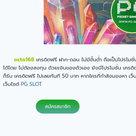
octo168
เครดิตฟรี ฝาก-ถอน ไม่มีขั้นต่ำ ถือเป็นโปรโมชั่
ได้โดย ไม่ต้องลงทุน ด้วยเงินของตัวเอง ยังมีโปรโมชั่น เครดิต
ก็รับ เครดิตฟรี ไปเลยทันที 50 บาท หากใครที่กำลังมองหา เว็
เว็บไซต์
PG SLOT
สมัครสมาชิก