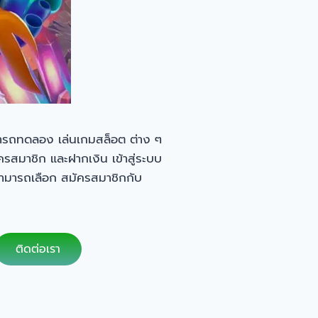
 สามารถทดลอง เล่นเกมสล็อต ต่าง ๆ
ัครสมาชิก และฝากเงิน เข้าสู่ระบบ
็สามารถเลือก สมัครสมาชิกกับ
ติดต่อเรา