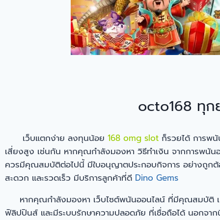
octo168 ทุก
เว็บแตกง่าย ลงทุนน้อย
168 omg slot
ก็รวยได้ การพนัน
เสี่ยงสูง เช่นกัน หากคุณกำลังมองหา วิธีทำเงิน จากการพนันออนไ
ควรมีคุณสมบัติต่อไปนี้ มีใบอนุญาตประกอบกิจการ อย่างถูกต้อง
สะดวก และรวดเร็ว มีบริการลูกค้าที่ดี
Dino Gems
หากคุณกำลังมองหา เว็บไซต์พนันออนไลน์ ที่มีคุณสมบัติ เหล
ฟิลิปปินส์ และมีระบบรักษาความปลอดภัย ที่เชื่อถือได้ นอกจา