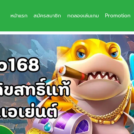
หน้าแรก
สมัครสมาชิก
ทดลองเล่นเกม
Promotion