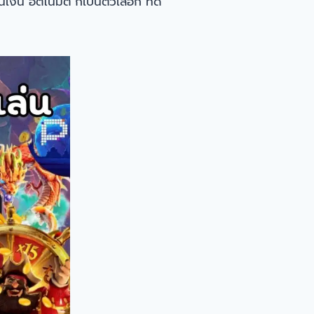
อัตโนมัติ ก็เป็นตัวเลือก ที่ดี