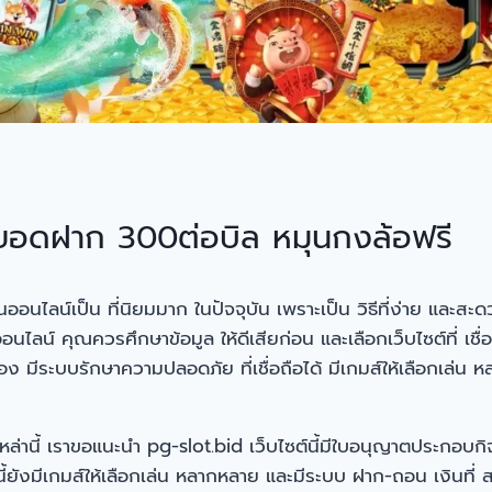
ยอดฝาก 300ต่อบิล หมุนกงล้อฟรี
ออนไลน์เป็น ที่นิยมมาก ในปัจจุบัน เพราะเป็น วิธีที่ง่าย และสะ
ลน์ คุณควรศึกษาข้อมูล ให้ดีเสียก่อน และเลือกเว็บไซต์ที่ เชื่อถ
 มีระบบรักษาความปลอดภัย ที่เชื่อถือได้ มีเกมส์ให้เลือกเล่น 
่านี้ เราขอแนะนำ pg-slot.bid เว็บไซต์นี้มีใบอนุญาตประกอบก
กนี้ยังมีเกมส์ให้เลือกเล่น หลากหลาย และมีระบบ ฝาก-ถอน เงินท