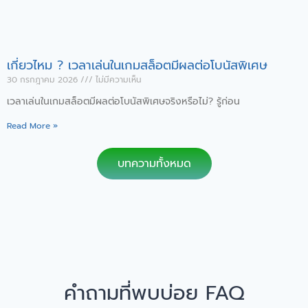
เกี่ยวไหม ? เวลาเล่นในเกมสล็อตมีผลต่อโบนัสพิเศษ
30 กรกฎาคม 2026
ไม่มีความเห็น
เวลาเล่นในเกมสล็อตมีผลต่อโบนัสพิเศษจริงหรือไม่? รู้ก่อน
Read More »
บทความทั้งหมด
คำถามที่พบบ่อย FAQ