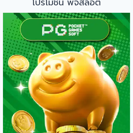
โปรโมชั่น พีจีสล็อต