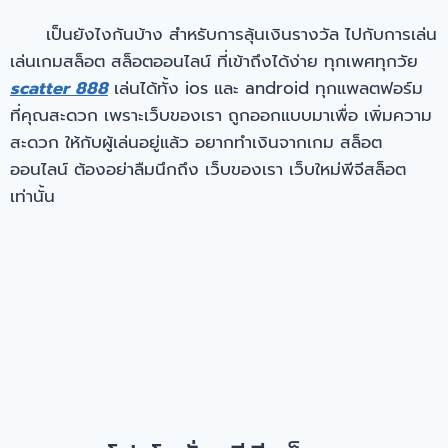
เป็นยังไงกันบ้าง สำหรับการลุ้นเงินรางวัล ไปกับการเล่น
เล่นเกมสล็อต สล็อตออนไลน์ ที่เข้าถึงได้ง่าย ทุกเพศทุกวัย
scatter 888
เล่นได้ทั้ง ios และ android ทุกแพลตฟอร์ม
ที่คุณสะดวก เพราะเว็บของเรา ถูกออกแบบมาเพื่อ เพิ่มความ
สะดวก ให้กับผู้เล่นอยู่แล้ว อยากทำเงินจากเกม สล็อต
ออนไลน์ ต้องอย่าลืมนึกถึง เว็บของเรา เว็บใหม่พีจีสล็อต
เท่านั้น