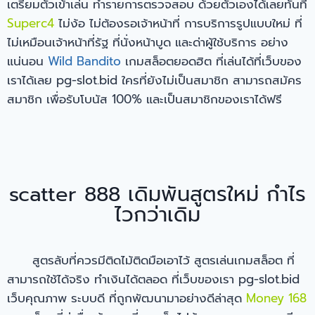
เตรียมตัวเข้าเล่น ทำรายการตรวจสอบ ด้วยตัวเองได้เลยทันที
Superc4
ไม่ง้อ ไม่ต้องรอเจ้าหน้าที่ การบริการรูปแบบใหม่ ที่
ไม่เหมือนเจ้าหน้าที่รัฐ ที่นั่งหน้าบูด และด่าผู้ใช้บริการ อย่าง
แน่นอน
Wild Bandito
เกมสล็อตยอดฮิต ที่เล่นได้ที่เว็บของ
เราได้เลย pg-slot.bid ใครที่ยังไม่เป็นสมาชิก สามารถสมัคร
สมาชิก เพื่อรับโบนัส 100% และเป็นสมาชิกของเราได้ฟรี
scatter 888 เดิมพันสูตรใหม่ กำไร
ไวกว่าเดิม
สูตรลับที่ควรมีติดไม้ติดมือเอาไว้ สูตรเล่นเกมสล็อต ที่
สามารถใช้ได้จริง ทำเงินได้ตลอด ที่เว็บของเรา pg-slot.bid
เว็บคุณภาพ ระบบดี ที่ถูกพัฒนามาอย่างดีล่าสุด
Money 168