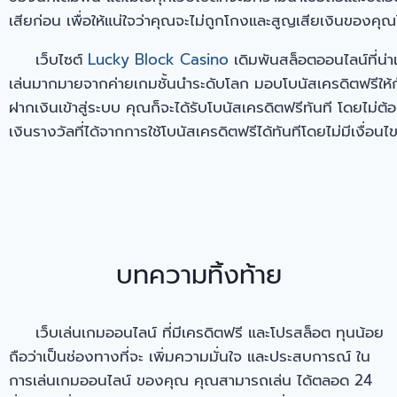
เสียก่อน เพื่อให้แน่ใจว่าคุณจะไม่ถูกโกงและสูญเสียเงินของคุ
เว็บไซต์
Lucky Block Casino
เดิมพันสล็อตออนไลน์ที่น่า
เล่นมากมายจากค่ายเกมชั้นนำระดับโลก มอบโบนัสเครดิตฟรีให้ก
ฝากเงินเข้าสู่ระบบ คุณก็จะได้รับโบนัสเครดิตฟรีทันที โดยไม่
เงินรางวัลที่ได้จากการใช้โบนัสเครดิตฟรีได้ทันทีโดยไม่มีเงื่อนไข
บทความทิ้งท้าย
เว็บเล่นเกมออนไลน์ ที่มีเครดิตฟรี และโปรสล็อต ทุนน้อย
ถือว่าเป็นช่องทางที่จะ เพิ่มความมั่นใจ และประสบการณ์ ใน
การเล่นเกมออนไลน์ ของคุณ คุณสามารถเล่น ได้ตลอด 24