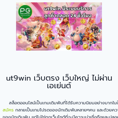
ut9win เว็บตรง เว็บใหญ่ ไม่ผ่าน
เอเย่นต์
สล็อตออนไลน์เป็นเกมเดิมพันที่ได้รับความนิยมอย่างมากในปัจ
สมัคร
กลายเป็นเกมโปรดของนักเดิมพันหลายๆคน และด้วยความนิย
ของนักเดิมพัน แต่ไม่ใช่ทุกเว็บไซต์ที่จะมีความน่าเชื่อถือและปล