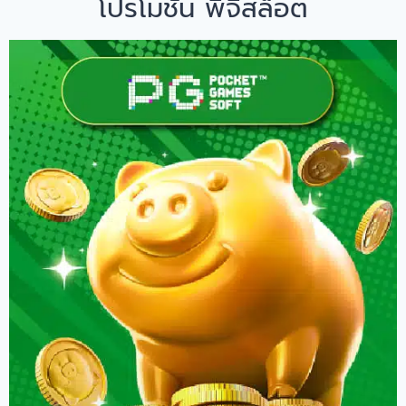
โปรโมชั่น พีจีสล็อต