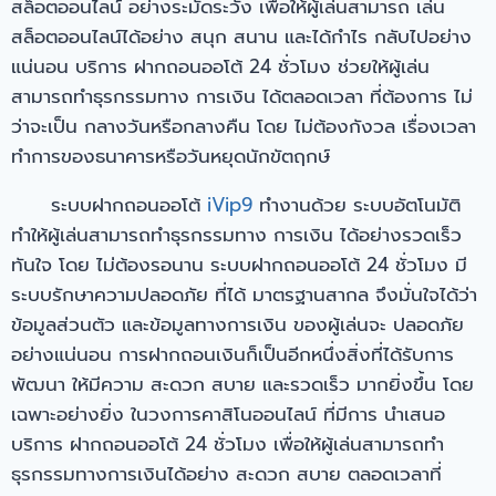
สล็อตออนไลน์ อย่างระมัดระวัง เพื่อให้ผู้เล่นสามารถ เล่น
สล็อตออนไลน์ได้อย่าง สนุก สนาน และได้กำไร กลับไปอย่าง
แน่นอน บริการ ฝากถอนออโต้ 24 ชั่วโมง ช่วยให้ผู้เล่น
สามารถทำธุรกรรมทาง การเงิน ได้ตลอดเวลา ที่ต้องการ ไม่
ว่าจะเป็น กลางวันหรือกลางคืน โดย ไม่ต้องกังวล เรื่องเวลา
ทำการของธนาคารหรือวันหยุดนักขัตฤกษ์
ระบบฝากถอนออโต้
iVip9
ทำงานด้วย ระบบอัตโนมัติ
ทำให้ผู้เล่นสามารถทำธุรกรรมทาง การเงิน ได้อย่างรวดเร็ว
ทันใจ โดย ไม่ต้องรอนาน ระบบฝากถอนออโต้ 24 ชั่วโมง มี
ระบบรักษาความปลอดภัย ที่ได้ มาตรฐานสากล จึงมั่นใจได้ว่า
ข้อมูลส่วนตัว และข้อมูลทางการเงิน ของผู้เล่นจะ ปลอดภัย
อย่างแน่นอน การฝากถอนเงินก็เป็นอีกหนึ่งสิ่งที่ได้รับการ
พัฒนา ให้มีความ สะดวก สบาย และรวดเร็ว มากยิ่งขึ้น โดย
เฉพาะอย่างยิ่ง ในวงการคาสิโนออนไลน์ ที่มีการ นำเสนอ
บริการ ฝากถอนออโต้ 24 ชั่วโมง เพื่อให้ผู้เล่นสามารถทำ
ธุรกรรมทางการเงินได้อย่าง สะดวก สบาย ตลอดเวลาที่